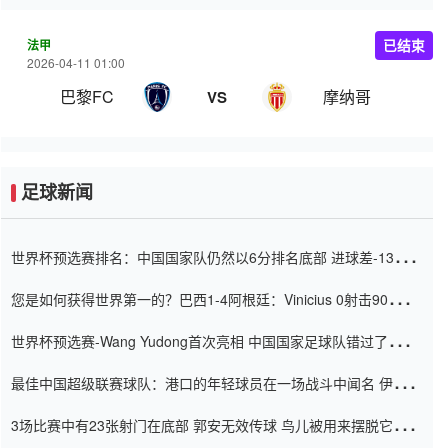
法甲
已结束
2026-04-11 01:00
巴黎FC
摩纳哥
VS
足球新闻
世界杯预选赛排名：中国国家队仍然以6分排名底部 进球差-13令人
震惊
您是如何获得世界第一的？巴西1-4阿根廷：Vinicius 0射击90分钟
内
世界杯预选赛-Wang Yudong首次亮相 中国国家足球队错过了世界
杯0-2
最佳中国超级联赛球队：港口的年轻球员在一场战斗中闻名 伊万放
弃了泰桑（Taishan）
3场比赛中有23张射门在底部 郭安无效传球 鸟儿被用来摆脱它
Setien痴迷于三名后卫