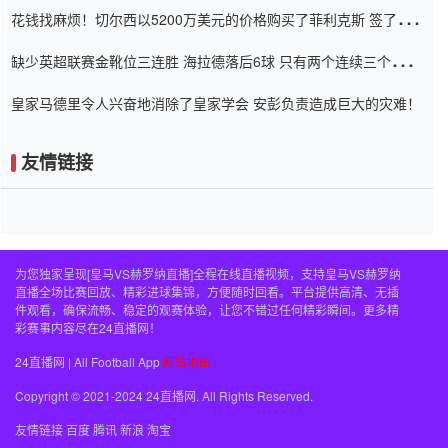
花钱找麻烦！切尔西以5200万美元的价格购买了菲利克斯 签了7年
并在半年内租了夏窗口
缺少英超联赛金靴位三连胜 海拉德落后6球 只有两个连续三个连续
三靴
皇家马德里令人兴奋地消除了皇家学会 安彭负责造成巨大的灾难！
友情链接
为您独家呈现[皇马VS赫罗纳直播]全程在线直播视频，支持皇马VS赫罗纳
直播全场比赛回放、精彩进球集锦，方便随时回看。平台提供高清、无插
件观看，确保流畅、稳定的观赛体验，让您不错过任何精彩瞬间。更多精
彩赛事内容尽在24直播网！
24直播网 | All Football App
网站地图
Copyright © 2021-2024 24直播网. All Rights Reserved.
友情链接
百度
腾讯
新浪
淘宝