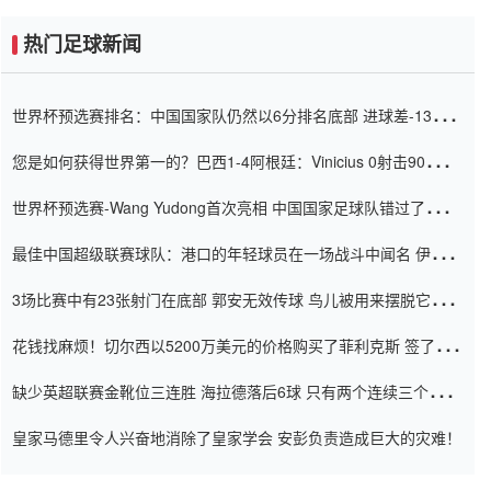
热门足球新闻
世界杯预选赛排名：中国国家队仍然以6分排名底部 进球差-13令人
震惊
您是如何获得世界第一的？巴西1-4阿根廷：Vinicius 0射击90分钟
内
世界杯预选赛-Wang Yudong首次亮相 中国国家足球队错过了世界
杯0-2
最佳中国超级联赛球队：港口的年轻球员在一场战斗中闻名 伊万放
弃了泰桑（Taishan）
3场比赛中有23张射门在底部 郭安无效传球 鸟儿被用来摆脱它
Setien痴迷于三名后卫
花钱找麻烦！切尔西以5200万美元的价格购买了菲利克斯 签了7年
并在半年内租了夏窗口
缺少英超联赛金靴位三连胜 海拉德落后6球 只有两个连续三个连续
三靴
皇家马德里令人兴奋地消除了皇家学会 安彭负责造成巨大的灾难！