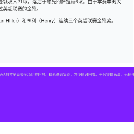
曼城攻入21球，落后于领先的萨拉赫6球。由于本赛季的大
过英超联赛的金靴。
 Hiller）和亨利（Henry）连续三个英超联赛金靴奖。
皇马VS赫罗纳直播全场比赛回放、精彩进球集锦，方便随时回看。平台提供高清、无