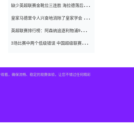
缺少英超联赛金靴位三连胜 海拉德落后6球
窗口
只有两个连续三个连续三靴
皇家马德里令人兴奋地消除了皇家学会 安
彭负责造成巨大的灾难！
英超联赛排行榜：阿森纳追逐利物浦9分 曼
联连续三件坏事
3场比赛中两个低级错误 中国超级联赛的前
守门员很老 是时候让位了 最好的继任者出
现
插件观看，确保流畅、稳定的观赛体验，让您不错过任何精彩