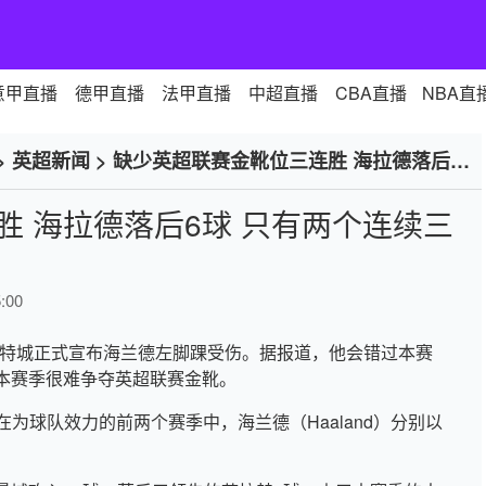
意甲直播
德甲直播
法甲直播
中超直播
CBA直播
NBA直
>
英超新闻
>
缺少英超联赛金靴位三连胜 海拉德落后6
 海拉德落后6球 只有两个连续三
:00
说，曼彻斯特城正式宣布海兰德左脚踝受伤。据报道，他会错过本赛
本赛季很难争夺英超联赛金靴。
城。在为球队效力的前两个赛季中，海兰德（Haaland）分别以