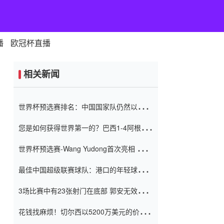
播
欧冠杯直播
相关新闻
世界杯预选赛排名：中国国家队仍然以6分
排名底部 进球差-13令人震惊
您是如何获得世界第一的？巴西1-4阿根
廷：Vinicius 0射击90分钟内
世界杯预选赛-Wang Yudong首次亮相 中国
国家足球队错过了世界杯0-2
最佳中国超级联赛球队：港口的年轻球员在
一场战斗中闻名 伊万放弃了泰桑
3场比赛中有23张射门在底部 郭安无效传球
（Taishan）
鸟儿被用来摆脱它 Setien痴迷于三名后卫
花钱找麻烦！切尔西以5200万美元的价格
购买了菲利克斯 签了7年 并在半年内租了夏