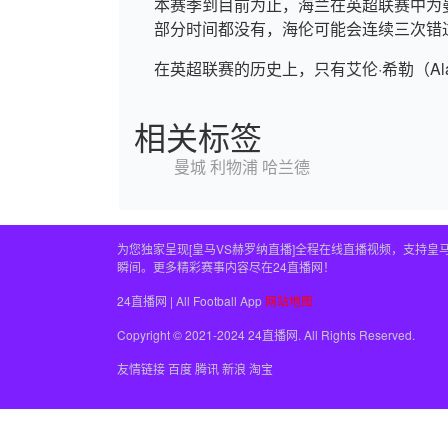
本赛季到目前为止，海兰在英超联赛中为
部分时间都没有，海伦可能会连续三次错
在英超联赛的历史上，只有艾伦·希勒（Alan
相关标签
曼城
利物浦
哈兰德
为您独家呈现[皇马VS赫罗纳直播]全程在线直播视频，支持
瞬间。更多精彩赛事内容尽在24直播网！
24直播网 | All Football App
网站地图
Copyright © 2021-2024 24直播网. All Rights Reserved.
友情链接
百度
腾讯
新浪
淘宝