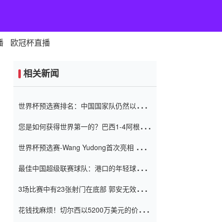
播
欧冠杯直播
相关新闻
世界杯预选赛排名：中国国家队仍然以6分
排名底部 进球差-13令人震惊
您是如何获得世界第一的？巴西1-4阿根
廷：Vinicius 0射击90分钟内
世界杯预选赛-Wang Yudong首次亮相 中国
国家足球队错过了世界杯0-2
最佳中国超级联赛球队：港口的年轻球员在
一场战斗中闻名 伊万放弃了泰桑
3场比赛中有23张射门在底部 郭安无效传球
（Taishan）
鸟儿被用来摆脱它 Setien痴迷于三名后卫
花钱找麻烦！切尔西以5200万美元的价格
购买了菲利克斯 签了7年 并在半年内租了夏