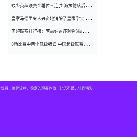
缺少英超联赛金靴位三连胜 海拉德落后6球
窗口
只有两个连续三个连续三靴
皇家马德里令人兴奋地消除了皇家学会 安
彭负责造成巨大的灾难！
英超联赛排行榜：阿森纳追逐利物浦9分 曼
联连续三件坏事
3场比赛中两个低级错误 中国超级联赛的前
守门员很老 是时候让位了 最好的继任者出
现
插件观看，确保流畅、稳定的观赛体验，让您不错过任何精彩