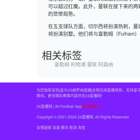
可以超过红魔。此外，曼联在接下来的两
的悲惨局势。
在五支球队方面，切尔西将扮演热刺，曼
将扮演别墅。他们将与富勒姆（Fulha
相关标签
富勒姆
利物浦
曼联
阿森纳
为您独家呈现[皇马VS赫罗纳直播]全程在线直播视频，支持
瞬间。更多精彩赛事内容尽在24直播网！
24直播网 | All Football App
网站地图
Copyright © 2021-2024 24直播网. All Rights Reserved.
友情链接
百度
腾讯
新浪
淘宝