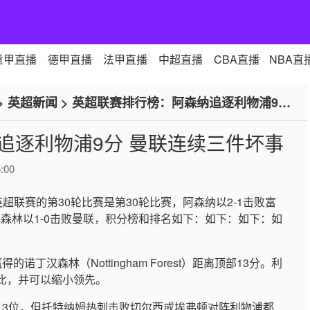
意甲直播
德甲直播
法甲直播
中超直播
CBA直播
NBA直
>
英超新闻
>
英超联赛排行榜：阿森纳追逐利物浦9分
追逐利物浦9分 曼联连续三件坏事
:00
英超联赛的第30轮比赛是第30轮比赛，阿森纳以2-1击败富
汉森林以1-0击败曼联，积分榜和排名如下：如下：如下：如
丁汉森林（Nottingham Forest）距离顶部13分。利
比，并可以缩小领先。
13位，但托特纳姆热刺击败切尔西或埃弗顿对阵利物浦都