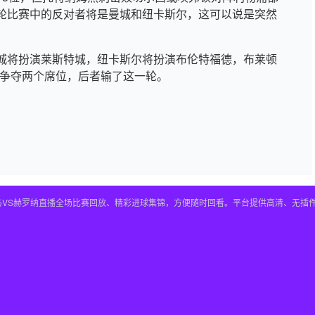
轮比赛中的反对者将是曼城和纽卡斯尔，这可以说是突然
城将扮演莱斯特城，纽卡斯尔将扮演布伦特福德，布莱顿
m）争夺两个席位，后者输了这一轮。
皇马VS赫罗纳直播全场比赛回放、精彩进球集锦，方便随时回看。平台提供高清、无