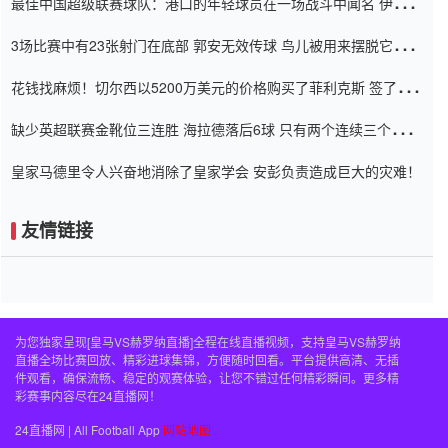
最佳中国超级联赛球队：港口的年轻球员在一场战斗中闻名 伊万放
弃了泰桑（Taishan）
3场比赛中有23张射门在底部 郭安无效传球 鸟儿被用来摆脱它
Setien痴迷于三名后卫
花钱找麻烦！切尔西以5200万美元的价格购买了菲利克斯 签了7年
并在半年内租了夏窗口
缺少英超联赛金靴位三连胜 海拉德落后6球 只有两个连续三个连续
三靴
皇家马德里令人兴奋地消除了皇家学会 安彭负责造成巨大的灾难！
友情链接
为您独家呈现[皇马VS赫罗纳直播]全程在线直播视频，支持皇马VS赫罗纳
直播全场比赛回放、精彩进球集锦，方便随时回看。平台提供高清、无插
件观看，确保流畅、稳定的观赛体验，让您不错过任何精彩瞬间。更多精
彩赛事内容尽在24直播网！
24直播网 | All Football App
网站地图