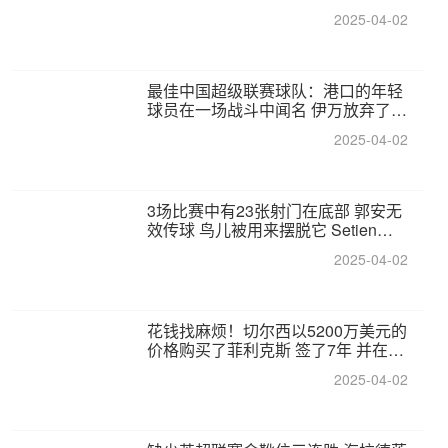
2025-04-02
最佳中国超级联赛球队：港口的年轻
球员在一场战斗中闻名 伊万放弃了泰
桑（Taishan）
2025-04-02
3场比赛中有23张射门在底部 郭安无
效传球 鸟儿被用来摆脱它 Setien痴
迷于三名后卫
2025-04-02
花钱找麻烦！切尔西以5200万美元的
价格购买了菲利克斯 签了7年 并在半
年内租了夏窗口
2025-04-02