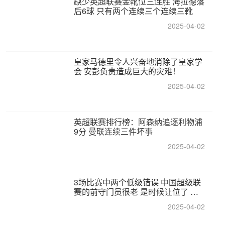
缺少英超联赛金靴位三连胜 海拉德落
后6球 只有两个连续三个连续三靴
2025-04-02
皇家马德里令人兴奋地消除了皇家学
会 安彭负责造成巨大的灾难！
2025-04-02
英超联赛排行榜：阿森纳追逐利物浦
9分 曼联连续三件坏事
2025-04-02
3场比赛中两个低级错误 中国超级联
赛的前守门员很老 是时候让位了 最
好的继任者出现
2025-04-02