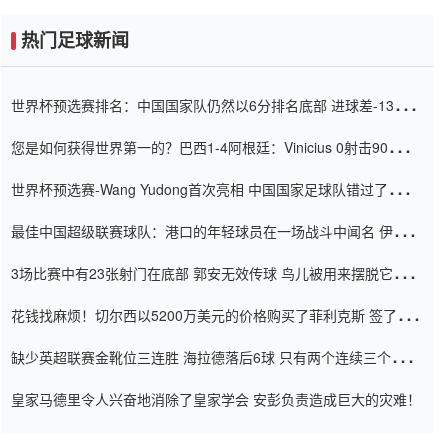
热门足球新闻
世界杯预选赛排名：中国国家队仍然以6分排名底部 进球差-13令人
震惊
您是如何获得世界第一的？巴西1-4阿根廷：Vinicius 0射击90分钟
内
世界杯预选赛-Wang Yudong首次亮相 中国国家足球队错过了世界
杯0-2
最佳中国超级联赛球队：港口的年轻球员在一场战斗中闻名 伊万放
弃了泰桑（Taishan）
3场比赛中有23张射门在底部 郭安无效传球 鸟儿被用来摆脱它
Setien痴迷于三名后卫
花钱找麻烦！切尔西以5200万美元的价格购买了菲利克斯 签了7年
并在半年内租了夏窗口
缺少英超联赛金靴位三连胜 海拉德落后6球 只有两个连续三个连续
三靴
皇家马德里令人兴奋地消除了皇家学会 安彭负责造成巨大的灾难！