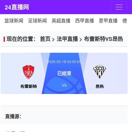
24直播网
篮球新闻
足球新闻
英超直播
西甲直播
意甲直播
德甲
现在的位置：
首页
>
法甲直播
>
布雷斯特VS昂热
2026-05-18 03:00:00
已结束
VS
布雷斯特
昂热
直播源：