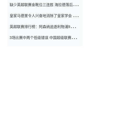
缺少英超联赛金靴位三连胜 海拉德落后6球
窗口
只有两个连续三个连续三靴
皇家马德里令人兴奋地消除了皇家学会 安
彭负责造成巨大的灾难！
英超联赛排行榜：阿森纳追逐利物浦9分 曼
联连续三件坏事
3场比赛中两个低级错误 中国超级联赛的前
守门员很老 是时候让位了 最好的继任者出
现