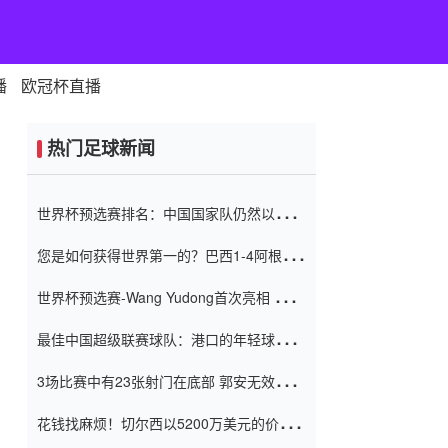
播
欧冠杯直播
热门足球新闻
世界杯预选赛排名：中国国家队仍然以6分
排名底部 进球差-13令人震惊
您是如何获得世界第一的？巴西1-4阿根
廷：Vinicius 0射击90分钟内
世界杯预选赛-Wang Yudong首次亮相 中国
国家足球队错过了世界杯0-2
最佳中国超级联赛球队：港口的年轻球员在
一场战斗中闻名 伊万放弃了泰桑
3场比赛中有23张射门在底部 郭安无效传球
（Taishan）
鸟儿被用来摆脱它 Setien痴迷于三名后卫
花钱找麻烦！切尔西以5200万美元的价格
购买了菲利克斯 签了7年 并在半年内租了夏