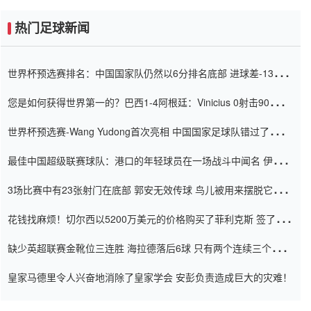
热门足球新闻
世界杯预选赛排名：中国国家队仍然以6分排名底部 进球差-13令人
震惊
您是如何获得世界第一的？巴西1-4阿根廷：Vinicius 0射击90分钟
内
世界杯预选赛-Wang Yudong首次亮相 中国国家足球队错过了世界
杯0-2
最佳中国超级联赛球队：港口的年轻球员在一场战斗中闻名 伊万放
弃了泰桑（Taishan）
3场比赛中有23张射门在底部 郭安无效传球 鸟儿被用来摆脱它
Setien痴迷于三名后卫
花钱找麻烦！切尔西以5200万美元的价格购买了菲利克斯 签了7年
并在半年内租了夏窗口
缺少英超联赛金靴位三连胜 海拉德落后6球 只有两个连续三个连续
三靴
皇家马德里令人兴奋地消除了皇家学会 安彭负责造成巨大的灾难！