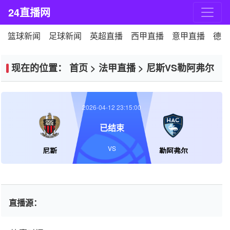
24直播网
篮球新闻
足球新闻
英超直播
西甲直播
意甲直播
德甲
现在的位置：
首页
>
法甲直播
>
尼斯VS勒阿弗尔
2026-04-12 23:15:00
已结束
VS
尼斯
勒阿弗尔
直播源：