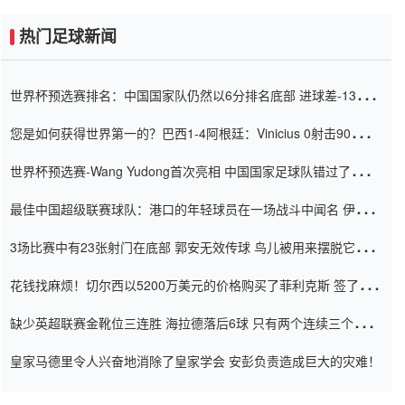
热门足球新闻
世界杯预选赛排名：中国国家队仍然以6分排名底部 进球差-13令人
震惊
您是如何获得世界第一的？巴西1-4阿根廷：Vinicius 0射击90分钟
内
世界杯预选赛-Wang Yudong首次亮相 中国国家足球队错过了世界
杯0-2
最佳中国超级联赛球队：港口的年轻球员在一场战斗中闻名 伊万放
弃了泰桑（Taishan）
3场比赛中有23张射门在底部 郭安无效传球 鸟儿被用来摆脱它
Setien痴迷于三名后卫
花钱找麻烦！切尔西以5200万美元的价格购买了菲利克斯 签了7年
并在半年内租了夏窗口
缺少英超联赛金靴位三连胜 海拉德落后6球 只有两个连续三个连续
三靴
皇家马德里令人兴奋地消除了皇家学会 安彭负责造成巨大的灾难！