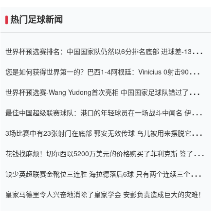
热门足球新闻
世界杯预选赛排名：中国国家队仍然以6分排名底部 进球差-13令人
震惊
您是如何获得世界第一的？巴西1-4阿根廷：Vinicius 0射击90分钟
内
世界杯预选赛-Wang Yudong首次亮相 中国国家足球队错过了世界
杯0-2
最佳中国超级联赛球队：港口的年轻球员在一场战斗中闻名 伊万放
弃了泰桑（Taishan）
3场比赛中有23张射门在底部 郭安无效传球 鸟儿被用来摆脱它
Setien痴迷于三名后卫
花钱找麻烦！切尔西以5200万美元的价格购买了菲利克斯 签了7年
并在半年内租了夏窗口
缺少英超联赛金靴位三连胜 海拉德落后6球 只有两个连续三个连续
三靴
皇家马德里令人兴奋地消除了皇家学会 安彭负责造成巨大的灾难！