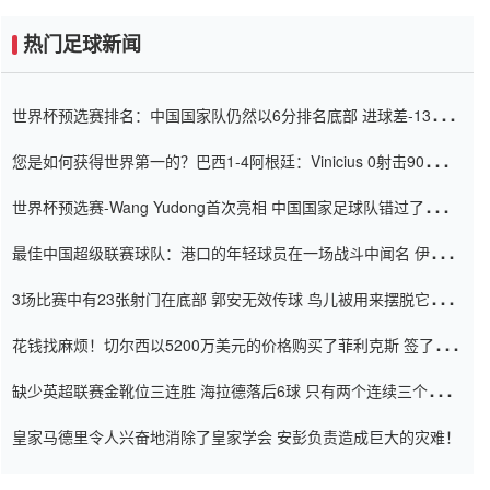
热门足球新闻
世界杯预选赛排名：中国国家队仍然以6分排名底部 进球差-13令人
震惊
您是如何获得世界第一的？巴西1-4阿根廷：Vinicius 0射击90分钟
内
世界杯预选赛-Wang Yudong首次亮相 中国国家足球队错过了世界
杯0-2
最佳中国超级联赛球队：港口的年轻球员在一场战斗中闻名 伊万放
弃了泰桑（Taishan）
3场比赛中有23张射门在底部 郭安无效传球 鸟儿被用来摆脱它
Setien痴迷于三名后卫
花钱找麻烦！切尔西以5200万美元的价格购买了菲利克斯 签了7年
并在半年内租了夏窗口
缺少英超联赛金靴位三连胜 海拉德落后6球 只有两个连续三个连续
三靴
皇家马德里令人兴奋地消除了皇家学会 安彭负责造成巨大的灾难！