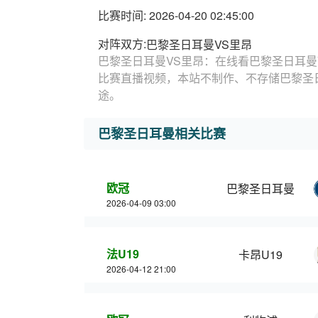
比赛时间: 2026-04-20 02:45:00
对阵双方:
巴黎圣日耳曼VS里昂
巴黎圣日耳曼VS里昂：在线看巴黎圣日耳曼
比赛直播视频，本站不制作、不存储巴黎圣
途。
巴黎圣日耳曼相关比赛
欧冠
巴黎圣日耳曼
2026-04-09 03:00
法U19
卡昂U19
2026-04-12 21:00