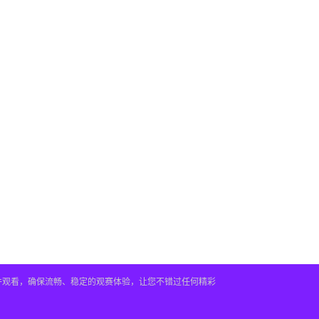
插件观看，确保流畅、稳定的观赛体验，让您不错过任何精彩