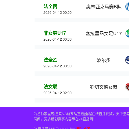
法全丙
奥林匹克马赛B队
2026-04-12 00:00
非女锦U17
塞拉里昂女足U17
2026-04-12 00:00
法全乙
波尔多
2026-04-12 00:00
法女联
罗切文德女篮
2026-04-12 02:00
为您独家呈现[皇马VS赫罗纳直播]全程在线直播视频，支持
瞬间。更多精彩赛事内容尽在24直播网！
24直播网 | All Football App
网站地图