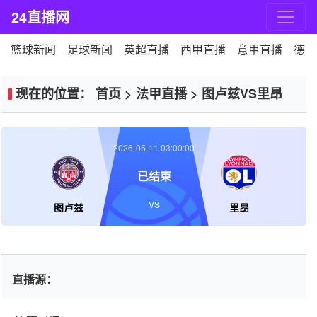
24直播网
篮球新闻
足球新闻
英超直播
西甲直播
意甲直播
德甲
现在的位置：
首页
>
法甲直播
>
图卢兹VS里昂
2026-05-11 03:00:00
已结束
VS
图卢兹
里昂
直播源：