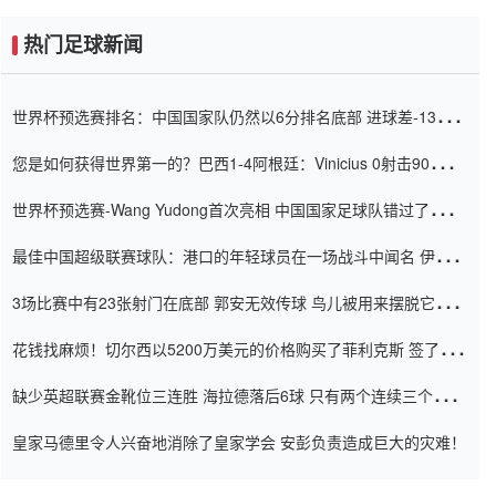
热门足球新闻
世界杯预选赛排名：中国国家队仍然以6分排名底部 进球差-13令人
震惊
您是如何获得世界第一的？巴西1-4阿根廷：Vinicius 0射击90分钟
内
世界杯预选赛-Wang Yudong首次亮相 中国国家足球队错过了世界
杯0-2
最佳中国超级联赛球队：港口的年轻球员在一场战斗中闻名 伊万放
弃了泰桑（Taishan）
3场比赛中有23张射门在底部 郭安无效传球 鸟儿被用来摆脱它
Setien痴迷于三名后卫
花钱找麻烦！切尔西以5200万美元的价格购买了菲利克斯 签了7年
并在半年内租了夏窗口
缺少英超联赛金靴位三连胜 海拉德落后6球 只有两个连续三个连续
三靴
皇家马德里令人兴奋地消除了皇家学会 安彭负责造成巨大的灾难！