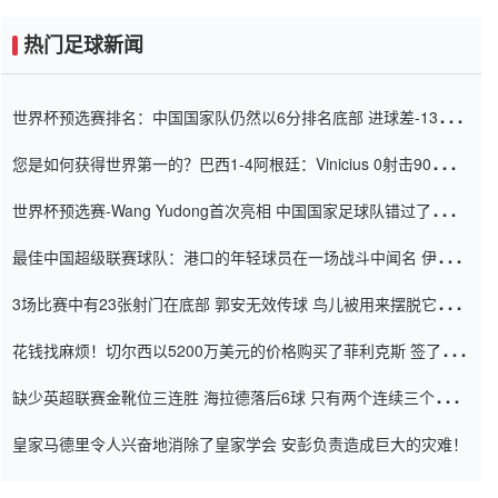
热门足球新闻
世界杯预选赛排名：中国国家队仍然以6分排名底部 进球差-13令人
震惊
您是如何获得世界第一的？巴西1-4阿根廷：Vinicius 0射击90分钟
内
世界杯预选赛-Wang Yudong首次亮相 中国国家足球队错过了世界
杯0-2
最佳中国超级联赛球队：港口的年轻球员在一场战斗中闻名 伊万放
弃了泰桑（Taishan）
3场比赛中有23张射门在底部 郭安无效传球 鸟儿被用来摆脱它
Setien痴迷于三名后卫
花钱找麻烦！切尔西以5200万美元的价格购买了菲利克斯 签了7年
并在半年内租了夏窗口
缺少英超联赛金靴位三连胜 海拉德落后6球 只有两个连续三个连续
三靴
皇家马德里令人兴奋地消除了皇家学会 安彭负责造成巨大的灾难！