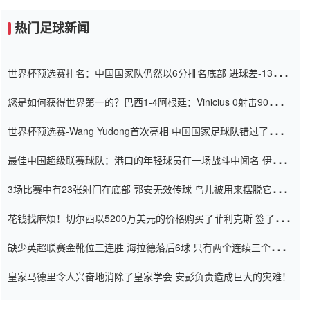
热门足球新闻
世界杯预选赛排名：中国国家队仍然以6分排名底部 进球差-13令人
震惊
您是如何获得世界第一的？巴西1-4阿根廷：Vinicius 0射击90分钟
内
世界杯预选赛-Wang Yudong首次亮相 中国国家足球队错过了世界
杯0-2
最佳中国超级联赛球队：港口的年轻球员在一场战斗中闻名 伊万放
弃了泰桑（Taishan）
3场比赛中有23张射门在底部 郭安无效传球 鸟儿被用来摆脱它
Setien痴迷于三名后卫
花钱找麻烦！切尔西以5200万美元的价格购买了菲利克斯 签了7年
并在半年内租了夏窗口
缺少英超联赛金靴位三连胜 海拉德落后6球 只有两个连续三个连续
三靴
皇家马德里令人兴奋地消除了皇家学会 安彭负责造成巨大的灾难！