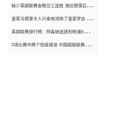
缺少英超联赛金靴位三连胜 海拉德落后6球
窗口
只有两个连续三个连续三靴
皇家马德里令人兴奋地消除了皇家学会 安
彭负责造成巨大的灾难！
英超联赛排行榜：阿森纳追逐利物浦9分 曼
联连续三件坏事
3场比赛中两个低级错误 中国超级联赛的前
守门员很老 是时候让位了 最好的继任者出
现