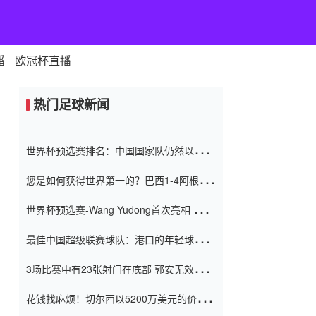
播
欧冠杯直播
热门足球新闻
世界杯预选赛排名：中国国家队仍然以6分
排名底部 进球差-13令人震惊
您是如何获得世界第一的？巴西1-4阿根
廷：Vinicius 0射击90分钟内
世界杯预选赛-Wang Yudong首次亮相 中国
国家足球队错过了世界杯0-2
最佳中国超级联赛球队：港口的年轻球员在
一场战斗中闻名 伊万放弃了泰桑
3场比赛中有23张射门在底部 郭安无效传球
（Taishan）
鸟儿被用来摆脱它 Setien痴迷于三名后卫
花钱找麻烦！切尔西以5200万美元的价格
购买了菲利克斯 签了7年 并在半年内租了夏