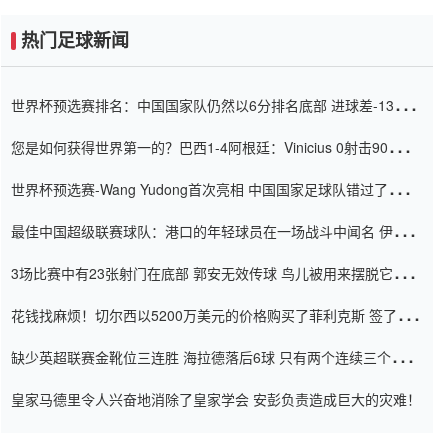
热门足球新闻
世界杯预选赛排名：中国国家队仍然以6分排名底部 进球差-13令人
震惊
您是如何获得世界第一的？巴西1-4阿根廷：Vinicius 0射击90分钟
内
世界杯预选赛-Wang Yudong首次亮相 中国国家足球队错过了世界
杯0-2
最佳中国超级联赛球队：港口的年轻球员在一场战斗中闻名 伊万放
弃了泰桑（Taishan）
3场比赛中有23张射门在底部 郭安无效传球 鸟儿被用来摆脱它
Setien痴迷于三名后卫
花钱找麻烦！切尔西以5200万美元的价格购买了菲利克斯 签了7年
并在半年内租了夏窗口
缺少英超联赛金靴位三连胜 海拉德落后6球 只有两个连续三个连续
三靴
皇家马德里令人兴奋地消除了皇家学会 安彭负责造成巨大的灾难！