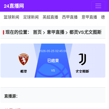
24直播网
篮球新闻
足球新闻
英超直播
西甲直播
意甲直播
德甲
现在的位置：
首页
>
意甲直播
>
都灵VS尤文图斯
2026-05-25 02:45:00
已结束
VS
都灵
尤文图斯
直播源：