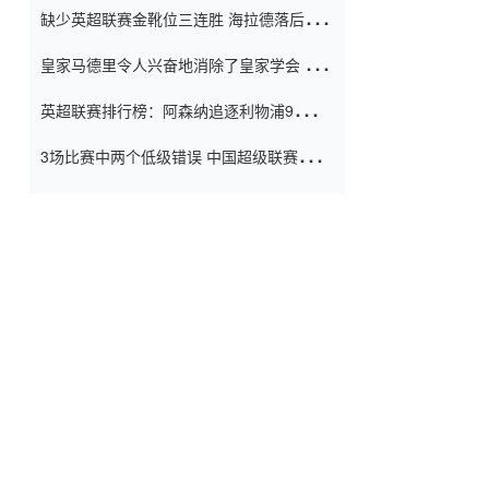
缺少英超联赛金靴位三连胜 海拉德落后6球
窗口
只有两个连续三个连续三靴
皇家马德里令人兴奋地消除了皇家学会 安
彭负责造成巨大的灾难！
英超联赛排行榜：阿森纳追逐利物浦9分 曼
联连续三件坏事
3场比赛中两个低级错误 中国超级联赛的前
守门员很老 是时候让位了 最好的继任者出
现