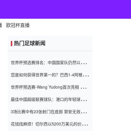
播
欧冠杯直播
热门足球新闻
世界杯预选赛排名：中国国家队仍然以6分
排名底部 进球差-13令人震惊
您是如何获得世界第一的？巴西1-4阿根
廷：Vinicius 0射击90分钟内
世界杯预选赛-Wang Yudong首次亮相 中国
国家足球队错过了世界杯0-2
最佳中国超级联赛球队：港口的年轻球员在
一场战斗中闻名 伊万放弃了泰桑
3场比赛中有23张射门在底部 郭安无效传球
（Taishan）
鸟儿被用来摆脱它 Setien痴迷于三名后卫
花钱找麻烦！切尔西以5200万美元的价格
购买了菲利克斯 签了7年 并在半年内租了夏