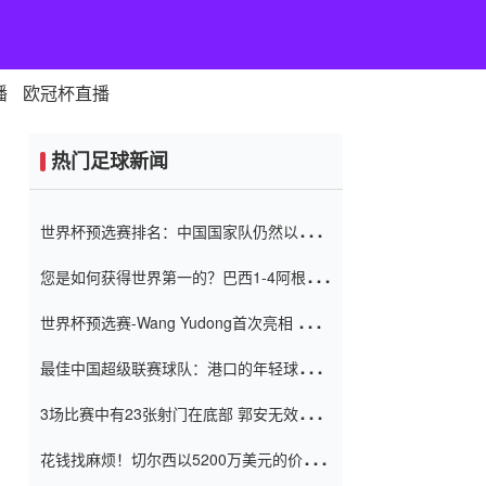
播
欧冠杯直播
热门足球新闻
世界杯预选赛排名：中国国家队仍然以6分
排名底部 进球差-13令人震惊
您是如何获得世界第一的？巴西1-4阿根
廷：Vinicius 0射击90分钟内
世界杯预选赛-Wang Yudong首次亮相 中国
国家足球队错过了世界杯0-2
最佳中国超级联赛球队：港口的年轻球员在
一场战斗中闻名 伊万放弃了泰桑
3场比赛中有23张射门在底部 郭安无效传球
（Taishan）
鸟儿被用来摆脱它 Setien痴迷于三名后卫
花钱找麻烦！切尔西以5200万美元的价格
购买了菲利克斯 签了7年 并在半年内租了夏