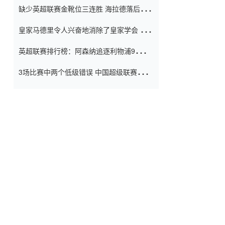
缺少英超联赛金靴位三连胜 海拉德落后6球
窗口
只有两个连续三个连续三靴
皇家马德里令人兴奋地消除了皇家学会 安
彭负责造成巨大的灾难！
英超联赛排行榜：阿森纳追逐利物浦9分 曼
联连续三件坏事
3场比赛中两个低级错误 中国超级联赛的前
守门员很老 是时候让位了 最好的继任者出
现