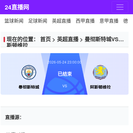
24直播网
篮球新闻
足球新闻
英超直播
西甲直播
意甲直播
德甲
现在的位置：
首页
>
英超直播
>
曼彻斯特城VS阿
斯顿维拉
2026-05-24 23:00:00
已结束
VS
曼彻斯特城
阿斯顿维拉
直播源：