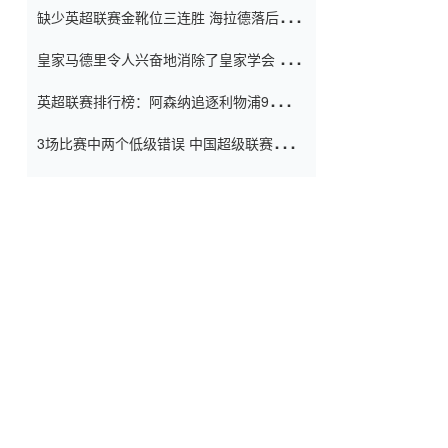
缺少英超联赛金靴位三连胜 海拉德落后6球
窗口
只有两个连续三个连续三靴
皇家马德里令人兴奋地消除了皇家学会 安
彭负责造成巨大的灾难！
英超联赛排行榜：阿森纳追逐利物浦9分 曼
联连续三件坏事
3场比赛中两个低级错误 中国超级联赛的前
守门员很老 是时候让位了 最好的继任者出
现