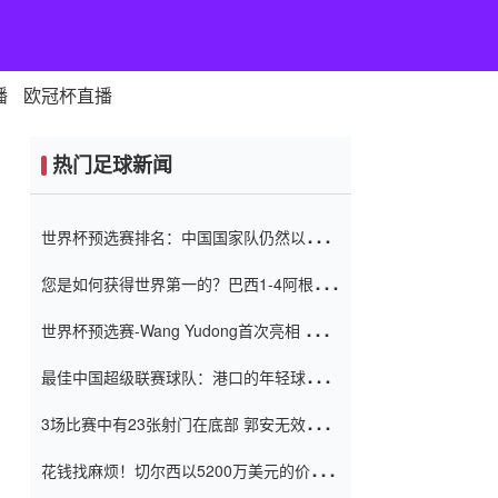
播
欧冠杯直播
热门足球新闻
世界杯预选赛排名：中国国家队仍然以6分
排名底部 进球差-13令人震惊
您是如何获得世界第一的？巴西1-4阿根
廷：Vinicius 0射击90分钟内
世界杯预选赛-Wang Yudong首次亮相 中国
国家足球队错过了世界杯0-2
最佳中国超级联赛球队：港口的年轻球员在
一场战斗中闻名 伊万放弃了泰桑
3场比赛中有23张射门在底部 郭安无效传球
（Taishan）
鸟儿被用来摆脱它 Setien痴迷于三名后卫
花钱找麻烦！切尔西以5200万美元的价格
购买了菲利克斯 签了7年 并在半年内租了夏