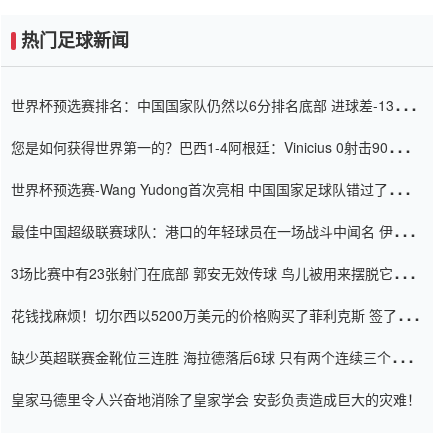
热门足球新闻
世界杯预选赛排名：中国国家队仍然以6分排名底部 进球差-13令人
震惊
您是如何获得世界第一的？巴西1-4阿根廷：Vinicius 0射击90分钟
内
世界杯预选赛-Wang Yudong首次亮相 中国国家足球队错过了世界
杯0-2
最佳中国超级联赛球队：港口的年轻球员在一场战斗中闻名 伊万放
弃了泰桑（Taishan）
3场比赛中有23张射门在底部 郭安无效传球 鸟儿被用来摆脱它
Setien痴迷于三名后卫
花钱找麻烦！切尔西以5200万美元的价格购买了菲利克斯 签了7年
并在半年内租了夏窗口
缺少英超联赛金靴位三连胜 海拉德落后6球 只有两个连续三个连续
三靴
皇家马德里令人兴奋地消除了皇家学会 安彭负责造成巨大的灾难！