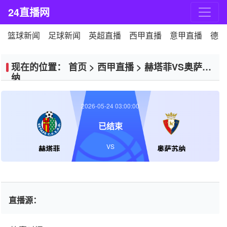
24直播网
篮球新闻
足球新闻
英超直播
西甲直播
意甲直播
德甲
现在的位置：
首页
>
西甲直播
>
赫塔菲VS奥萨苏
纳
2026-05-24 03:00:00
已结束
VS
赫塔菲
奥萨苏纳
直播源：