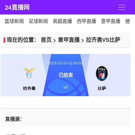
24直播网
篮球新闻
足球新闻
英超直播
西甲直播
意甲直播
德甲
现在的位置：
首页
>
意甲直播
>
拉齐奥VS比萨
2026-05-24 02:45:00
已结束
VS
拉齐奥
比萨
直播源：