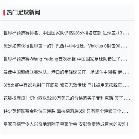
热门足球新闻
世界杯预选赛排名：中国国家队仍然以6分排名底部 进球差-13令人
震惊
您是如何获得世界第一的？巴西1-4阿根廷：Vinicius 0射击90分钟
内
世界杯预选赛-Wang Yudong首次亮相 中国国家足球队错过了世界
杯0-2
最佳中国超级联赛球队：港口的年轻球员在一场战斗中闻名 伊万放
弃了泰桑（Taishan）
3场比赛中有23张射门在底部 郭安无效传球 鸟儿被用来摆脱它
Setien痴迷于三名后卫
花钱找麻烦！切尔西以5200万美元的价格购买了菲利克斯 签了7年
并在半年内租了夏窗口
缺少英超联赛金靴位三连胜 海拉德落后6球 只有两个连续三个连续
三靴
皇家马德里令人兴奋地消除了皇家学会 安彭负责造成巨大的灾难！