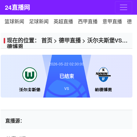
24直播网
篮球新闻
足球新闻
英超直播
西甲直播
意甲直播
德甲
现在的位置：
首页
>
德甲直播
>
沃尔夫斯堡VS帕
德博恩
2026-05-22 02:30:00
已结束
VS
沃尔夫斯堡
帕德博恩
直播源：