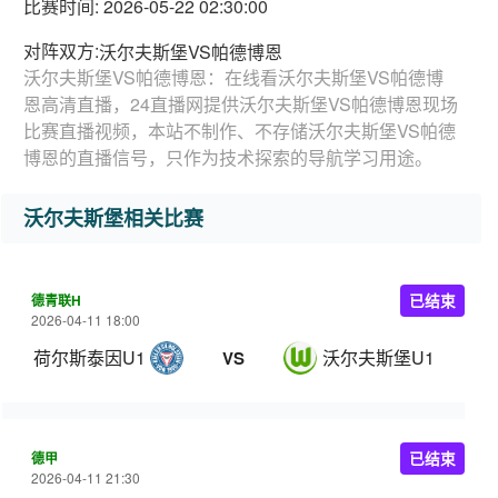
比赛时间: 2026-05-22 02:30:00
对阵双方:
沃尔夫斯堡VS帕德博恩
沃尔夫斯堡VS帕德博恩：在线看沃尔夫斯堡VS帕德博
恩高清直播，24直播网提供沃尔夫斯堡VS帕德博恩现场
比赛直播视频，本站不制作、不存储沃尔夫斯堡VS帕德
博恩的直播信号，只作为技术探索的导航学习用途。
沃尔夫斯堡相关比赛
德青联H
已结束
2026-04-11 18:00
荷尔斯泰因U19
沃尔夫斯堡U19
VS
德甲
已结束
2026-04-11 21:30