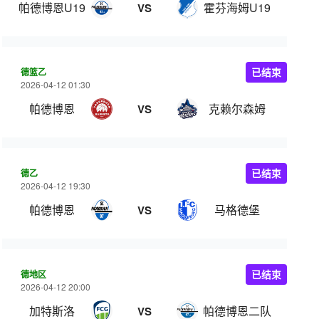
帕德博恩U19
霍芬海姆U19
VS
德篮乙
已结束
2026-04-12 01:30
帕德博恩
克赖尔森姆
VS
德乙
已结束
2026-04-12 19:30
帕德博恩
马格德堡
VS
德地区
已结束
2026-04-12 20:00
加特斯洛
帕德博恩二队
VS