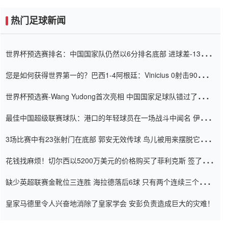
热门足球新闻
世界杯预选赛排名：中国国家队仍然以6分排名底部 进球差-13令人
震惊
您是如何获得世界第一的？巴西1-4阿根廷：Vinicius 0射击90分钟
内
世界杯预选赛-Wang Yudong首次亮相 中国国家足球队错过了世界
杯0-2
最佳中国超级联赛球队：港口的年轻球员在一场战斗中闻名 伊万放
弃了泰桑（Taishan）
3场比赛中有23张射门在底部 郭安无效传球 鸟儿被用来摆脱它
Setien痴迷于三名后卫
花钱找麻烦！切尔西以5200万美元的价格购买了菲利克斯 签了7年
并在半年内租了夏窗口
缺少英超联赛金靴位三连胜 海拉德落后6球 只有两个连续三个连续
三靴
皇家马德里令人兴奋地消除了皇家学会 安彭负责造成巨大的灾难！