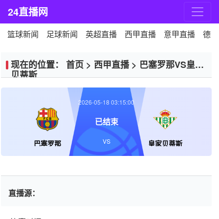
24直播网
篮球新闻
足球新闻
英超直播
西甲直播
意甲直播
德甲
现在的位置：
首页
>
西甲直播
>
巴塞罗那VS皇家
贝蒂斯
2026-05-18 03:15:00
已结束
VS
巴塞罗那
皇家贝蒂斯
直播源：