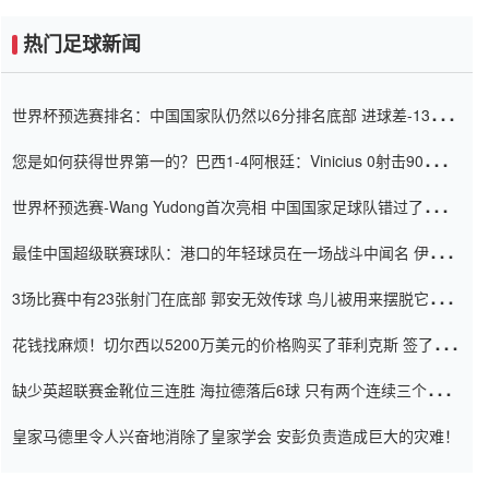
热门足球新闻
世界杯预选赛排名：中国国家队仍然以6分排名底部 进球差-13令人
震惊
您是如何获得世界第一的？巴西1-4阿根廷：Vinicius 0射击90分钟
内
世界杯预选赛-Wang Yudong首次亮相 中国国家足球队错过了世界
杯0-2
最佳中国超级联赛球队：港口的年轻球员在一场战斗中闻名 伊万放
弃了泰桑（Taishan）
3场比赛中有23张射门在底部 郭安无效传球 鸟儿被用来摆脱它
Setien痴迷于三名后卫
花钱找麻烦！切尔西以5200万美元的价格购买了菲利克斯 签了7年
并在半年内租了夏窗口
缺少英超联赛金靴位三连胜 海拉德落后6球 只有两个连续三个连续
三靴
皇家马德里令人兴奋地消除了皇家学会 安彭负责造成巨大的灾难！