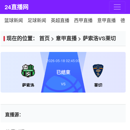
24直播网
篮球新闻
足球新闻
英超直播
西甲直播
意甲直播
德甲
现在的位置：
首页
>
意甲直播
>
萨索洛VS莱切
2026-05-18 02:45:00
已结束
VS
萨索洛
莱切
直播源：