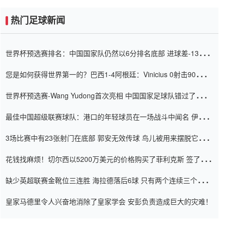
热门足球新闻
世界杯预选赛排名：中国国家队仍然以6分排名底部 进球差-13令人
震惊
您是如何获得世界第一的？巴西1-4阿根廷：Vinicius 0射击90分钟
内
世界杯预选赛-Wang Yudong首次亮相 中国国家足球队错过了世界
杯0-2
最佳中国超级联赛球队：港口的年轻球员在一场战斗中闻名 伊万放
弃了泰桑（Taishan）
3场比赛中有23张射门在底部 郭安无效传球 鸟儿被用来摆脱它
Setien痴迷于三名后卫
花钱找麻烦！切尔西以5200万美元的价格购买了菲利克斯 签了7年
并在半年内租了夏窗口
缺少英超联赛金靴位三连胜 海拉德落后6球 只有两个连续三个连续
三靴
皇家马德里令人兴奋地消除了皇家学会 安彭负责造成巨大的灾难！