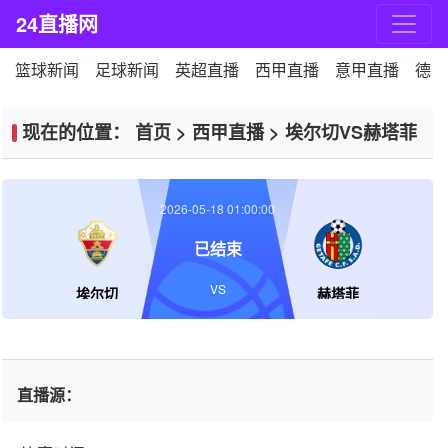
24直播网
篮球新闻
足球新闻
英超直播
西甲直播
意甲直播
德甲
现在的位置：
首页
>
西甲直播
>
埃尔切VS赫塔菲
2026-05-18 01:00:00
已结束
VS
埃尔切
赫塔菲
直播源：