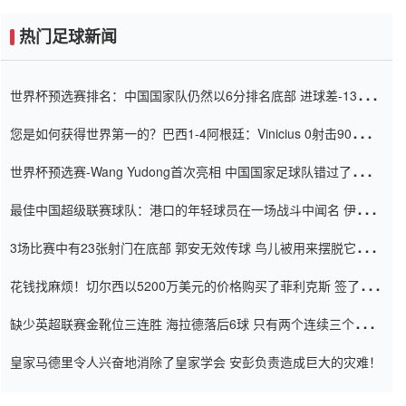
热门足球新闻
世界杯预选赛排名：中国国家队仍然以6分排名底部 进球差-13令人
震惊
您是如何获得世界第一的？巴西1-4阿根廷：Vinicius 0射击90分钟
内
世界杯预选赛-Wang Yudong首次亮相 中国国家足球队错过了世界
杯0-2
最佳中国超级联赛球队：港口的年轻球员在一场战斗中闻名 伊万放
弃了泰桑（Taishan）
3场比赛中有23张射门在底部 郭安无效传球 鸟儿被用来摆脱它
Setien痴迷于三名后卫
花钱找麻烦！切尔西以5200万美元的价格购买了菲利克斯 签了7年
并在半年内租了夏窗口
缺少英超联赛金靴位三连胜 海拉德落后6球 只有两个连续三个连续
三靴
皇家马德里令人兴奋地消除了皇家学会 安彭负责造成巨大的灾难！