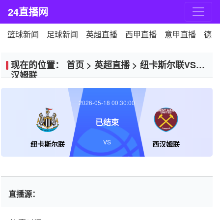
24直播网
篮球新闻
足球新闻
英超直播
西甲直播
意甲直播
德甲
现在的位置：
首页
>
英超直播
>
纽卡斯尔联VS西
汉姆联
2026-05-18 00:30:00
已结束
VS
纽卡斯尔联
西汉姆联
直播源：