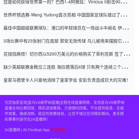
您是如何获得世界第一的？巴西1-4阿根廷：Vinicius 0射击90分钟
内
世界杯预选赛-Wang Yudong首次亮相 中国国家足球队错过了世界
杯0-2
最佳中国超级联赛球队：港口的年轻球员在一场战斗中闻名 伊万放
弃了泰桑（Taishan）
3场比赛中有23张射门在底部 郭安无效传球 鸟儿被用来摆脱它
Setien痴迷于三名后卫
花钱找麻烦！切尔西以5200万美元的价格购买了菲利克斯 签了7年
并在半年内租了夏窗口
缺少英超联赛金靴位三连胜 海拉德落后6球 只有两个连续三个连续
三靴
皇家马德里令人兴奋地消除了皇家学会 安彭负责造成巨大的灾难！
为您独家呈现[皇马VS赫罗纳直播]全程在线直播视频，支持皇马VS赫罗纳
直播全场比赛回放、精彩进球集锦，方便随时回看。平台提供高清、无插
件观看，确保流畅、稳定的观赛体验，让您不错过任何精彩瞬间。更多精
彩赛事内容尽在24直播网！
24直播网 | All Football App
网站地图