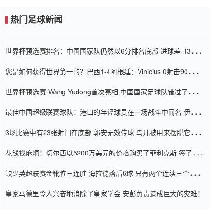
热门足球新闻
世界杯预选赛排名：中国国家队仍然以6分排名底部 进球差-13令人
震惊
您是如何获得世界第一的？巴西1-4阿根廷：Vinicius 0射击90分钟
内
世界杯预选赛-Wang Yudong首次亮相 中国国家足球队错过了世界
杯0-2
最佳中国超级联赛球队：港口的年轻球员在一场战斗中闻名 伊万放
弃了泰桑（Taishan）
3场比赛中有23张射门在底部 郭安无效传球 鸟儿被用来摆脱它
Setien痴迷于三名后卫
花钱找麻烦！切尔西以5200万美元的价格购买了菲利克斯 签了7年
并在半年内租了夏窗口
缺少英超联赛金靴位三连胜 海拉德落后6球 只有两个连续三个连续
三靴
皇家马德里令人兴奋地消除了皇家学会 安彭负责造成巨大的灾难！