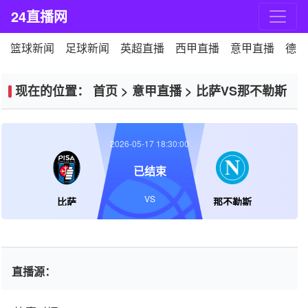
24直播网
篮球新闻
足球新闻
英超直播
西甲直播
意甲直播
德甲
现在的位置：
首页
>
意甲直播
>
比萨VS那不勒斯
2026-05-17 18:30:00
已结束
VS
比萨
那不勒斯
直播源：