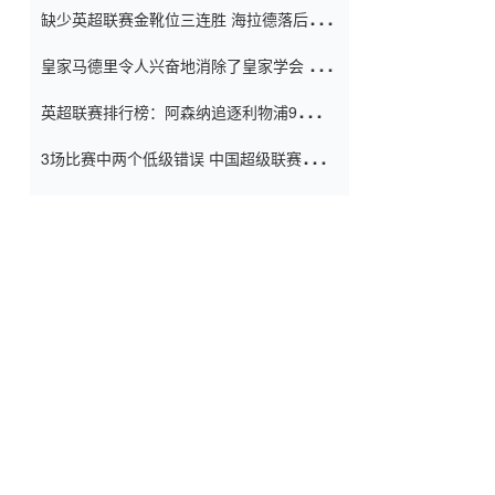
缺少英超联赛金靴位三连胜 海拉德落后6球
窗口
只有两个连续三个连续三靴
皇家马德里令人兴奋地消除了皇家学会 安
彭负责造成巨大的灾难！
英超联赛排行榜：阿森纳追逐利物浦9分 曼
联连续三件坏事
3场比赛中两个低级错误 中国超级联赛的前
守门员很老 是时候让位了 最好的继任者出
现