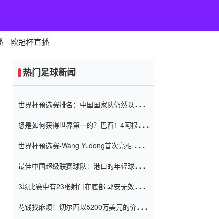
播
欧冠杯直播
热门足球新闻
世界杯预选赛排名：中国国家队仍然以6分
排名底部 进球差-13令人震惊
您是如何获得世界第一的？巴西1-4阿根
廷：Vinicius 0射击90分钟内
世界杯预选赛-Wang Yudong首次亮相 中国
国家足球队错过了世界杯0-2
最佳中国超级联赛球队：港口的年轻球员在
一场战斗中闻名 伊万放弃了泰桑
3场比赛中有23张射门在底部 郭安无效传球
（Taishan）
鸟儿被用来摆脱它 Setien痴迷于三名后卫
花钱找麻烦！切尔西以5200万美元的价格
购买了菲利克斯 签了7年 并在半年内租了夏