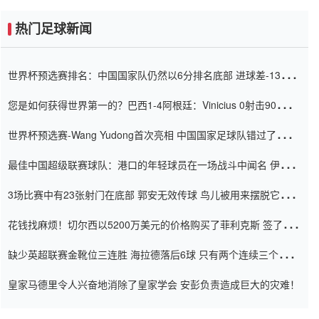
热门足球新闻
世界杯预选赛排名：中国国家队仍然以6分排名底部 进球差-13令人
震惊
您是如何获得世界第一的？巴西1-4阿根廷：Vinicius 0射击90分钟
内
世界杯预选赛-Wang Yudong首次亮相 中国国家足球队错过了世界
杯0-2
最佳中国超级联赛球队：港口的年轻球员在一场战斗中闻名 伊万放
弃了泰桑（Taishan）
3场比赛中有23张射门在底部 郭安无效传球 鸟儿被用来摆脱它
Setien痴迷于三名后卫
花钱找麻烦！切尔西以5200万美元的价格购买了菲利克斯 签了7年
并在半年内租了夏窗口
缺少英超联赛金靴位三连胜 海拉德落后6球 只有两个连续三个连续
三靴
皇家马德里令人兴奋地消除了皇家学会 安彭负责造成巨大的灾难！