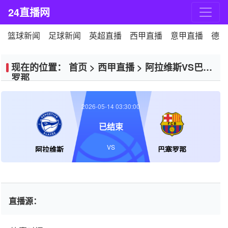
24直播网
篮球新闻
足球新闻
英超直播
西甲直播
意甲直播
德甲
现在的位置：
首页
>
西甲直播
>
阿拉维斯VS巴塞
罗那
2026-05-14 03:30:00
已结束
VS
阿拉维斯
巴塞罗那
直播源：