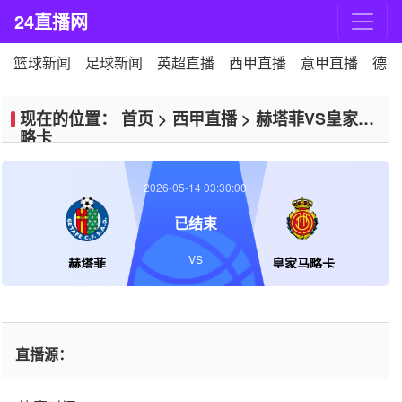
24直播网
篮球新闻
足球新闻
英超直播
西甲直播
意甲直播
德甲
现在的位置：
首页
>
西甲直播
>
赫塔菲VS皇家马
略卡
2026-05-14 03:30:00
已结束
VS
赫塔菲
皇家马略卡
直播源：