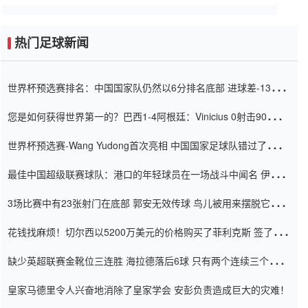
热门足球新闻
世界杯预选赛排名：中国国家队仍然以6分排名底部 进球差-13令人
震惊
您是如何获得世界第一的？巴西1-4阿根廷：Vinicius 0射击90分钟
内
世界杯预选赛-Wang Yudong首次亮相 中国国家足球队错过了世界
杯0-2
最佳中国超级联赛球队：港口的年轻球员在一场战斗中闻名 伊万放
弃了泰桑（Taishan）
3场比赛中有23张射门在底部 郭安无效传球 鸟儿被用来摆脱它
Setien痴迷于三名后卫
花钱找麻烦！切尔西以5200万美元的价格购买了菲利克斯 签了7年
并在半年内租了夏窗口
缺少英超联赛金靴位三连胜 海拉德落后6球 只有两个连续三个连续
三靴
皇家马德里令人兴奋地消除了皇家学会 安彭负责造成巨大的灾难！