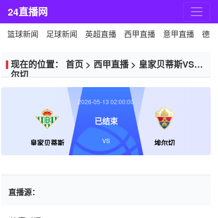
24直播网
篮球新闻
足球新闻
英超直播
西甲直播
意甲直播
德甲
现在的位置：
首页
>
西甲直播
>
皇家贝蒂斯VS埃
尔切
2026-05-13 02:00:00
已结束
VS
皇家贝蒂斯
埃尔切
直播源：