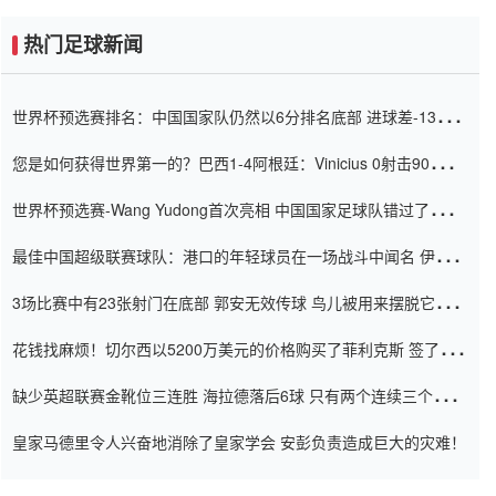
热门足球新闻
世界杯预选赛排名：中国国家队仍然以6分排名底部 进球差-13令人
震惊
您是如何获得世界第一的？巴西1-4阿根廷：Vinicius 0射击90分钟
内
世界杯预选赛-Wang Yudong首次亮相 中国国家足球队错过了世界
杯0-2
最佳中国超级联赛球队：港口的年轻球员在一场战斗中闻名 伊万放
弃了泰桑（Taishan）
3场比赛中有23张射门在底部 郭安无效传球 鸟儿被用来摆脱它
Setien痴迷于三名后卫
花钱找麻烦！切尔西以5200万美元的价格购买了菲利克斯 签了7年
并在半年内租了夏窗口
缺少英超联赛金靴位三连胜 海拉德落后6球 只有两个连续三个连续
三靴
皇家马德里令人兴奋地消除了皇家学会 安彭负责造成巨大的灾难！