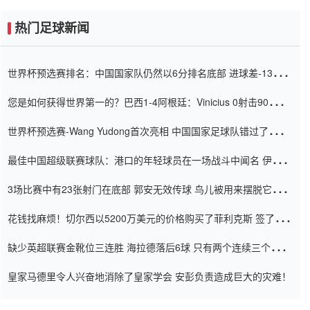
热门足球新闻
世界杯预选赛排名：中国国家队仍然以6分排名底部 进球差-13令人
震惊
您是如何获得世界第一的？巴西1-4阿根廷：Vinicius 0射击90分钟
内
世界杯预选赛-Wang Yudong首次亮相 中国国家足球队错过了世界
杯0-2
最佳中国超级联赛球队：港口的年轻球员在一场战斗中闻名 伊万放
弃了泰桑（Taishan）
3场比赛中有23张射门在底部 郭安无效传球 鸟儿被用来摆脱它
Setien痴迷于三名后卫
花钱找麻烦！切尔西以5200万美元的价格购买了菲利克斯 签了7年
并在半年内租了夏窗口
缺少英超联赛金靴位三连胜 海拉德落后6球 只有两个连续三个连续
三靴
皇家马德里令人兴奋地消除了皇家学会 安彭负责造成巨大的灾难！