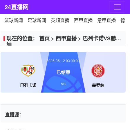
24直播网
篮球新闻
足球新闻
英超直播
西甲直播
意甲直播
德甲
现在的位置：
首页
>
西甲直播
>
巴列卡诺VS赫罗
纳
2026-05-12 03:00:00
已结束
VS
巴列卡诺
赫罗纳
直播源：