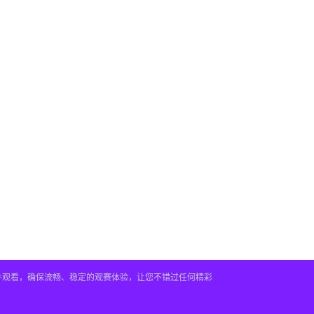
插件观看，确保流畅、稳定的观赛体验，让您不错过任何精彩