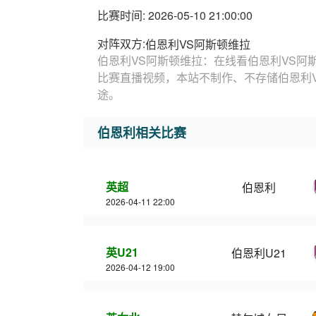
比赛时间: 2026-05-10 21:00:00
对阵双方:
伯恩利VS阿斯顿维拉
伯恩利VS阿斯顿维拉：在线看伯恩利VS阿
比赛直播视频，本站不制作、不存储伯恩利
途。
伯恩利相关比赛
英超
伯恩利
2026-04-11 22:00
英U21
伯恩利U21
2026-04-12 19:00