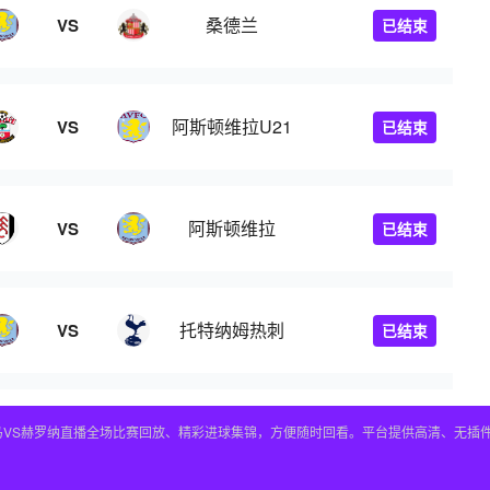
桑德兰
VS
已结束
阿斯顿维拉U21
VS
已结束
阿斯顿维拉
VS
已结束
托特纳姆热刺
VS
已结束
皇马VS赫罗纳直播全场比赛回放、精彩进球集锦，方便随时回看。平台提供高清、无