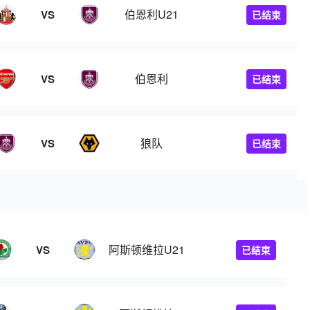
伯恩利U21
VS
已结束
伯恩利
VS
已结束
狼队
VS
已结束
阿斯顿维拉U21
VS
已结束