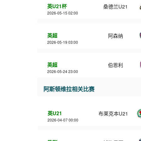
英U21杯
桑德兰U21
2026-05-15 02:00
英超
阿森纳
2026-05-19 03:00
英超
伯恩利
2026-05-24 23:00
阿斯顿维拉相关比赛
英U21
布莱克本U21
2026-04-07 00:00