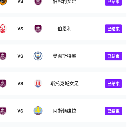
伯恩利女足
VS
已结束
伯恩利
VS
已结束
曼彻斯特城
VS
已结束
斯托克城女足
VS
已结束
阿斯顿维拉
VS
已结束