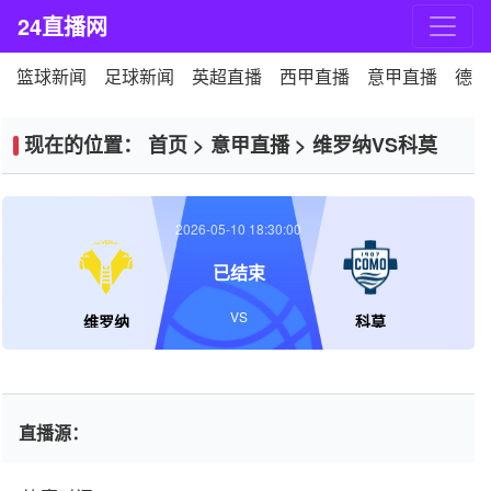
24直播网
篮球新闻
足球新闻
英超直播
西甲直播
意甲直播
德甲
现在的位置：
首页
>
意甲直播
>
维罗纳VS科莫
2026-05-10 18:30:00
已结束
VS
维罗纳
科莫
直播源：