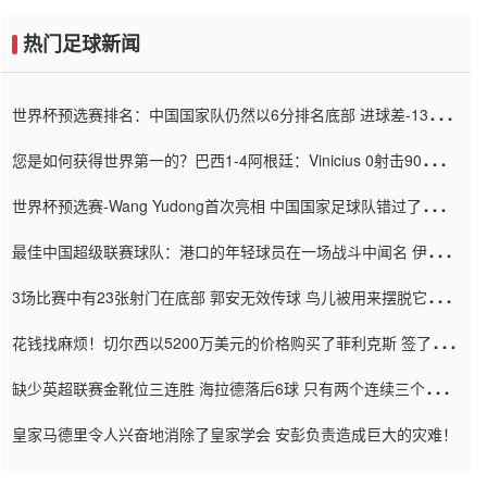
热门足球新闻
世界杯预选赛排名：中国国家队仍然以6分排名底部 进球差-13令人
震惊
您是如何获得世界第一的？巴西1-4阿根廷：Vinicius 0射击90分钟
内
世界杯预选赛-Wang Yudong首次亮相 中国国家足球队错过了世界
杯0-2
最佳中国超级联赛球队：港口的年轻球员在一场战斗中闻名 伊万放
弃了泰桑（Taishan）
3场比赛中有23张射门在底部 郭安无效传球 鸟儿被用来摆脱它
Setien痴迷于三名后卫
花钱找麻烦！切尔西以5200万美元的价格购买了菲利克斯 签了7年
并在半年内租了夏窗口
缺少英超联赛金靴位三连胜 海拉德落后6球 只有两个连续三个连续
三靴
皇家马德里令人兴奋地消除了皇家学会 安彭负责造成巨大的灾难！