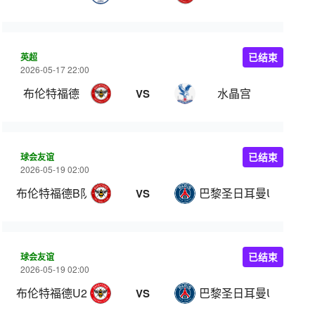
英超
已结束
2026-05-17 22:00
布伦特福德
水晶宫
VS
球会友谊
已结束
2026-05-19 02:00
布伦特福德B队
巴黎圣日耳曼U21
VS
球会友谊
已结束
2026-05-19 02:00
布伦特福德U21
巴黎圣日耳曼U19
VS