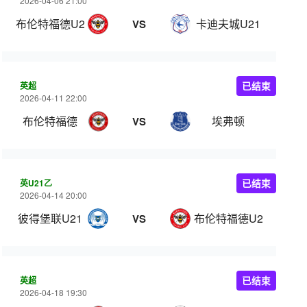
2026-04-06 21:00
布伦特福德U21
卡迪夫城U21
VS
英超
已结束
2026-04-11 22:00
布伦特福德
埃弗顿
VS
英U21乙
已结束
2026-04-14 20:00
彼得堡联U21
布伦特福德U21
VS
英超
已结束
2026-04-18 19:30