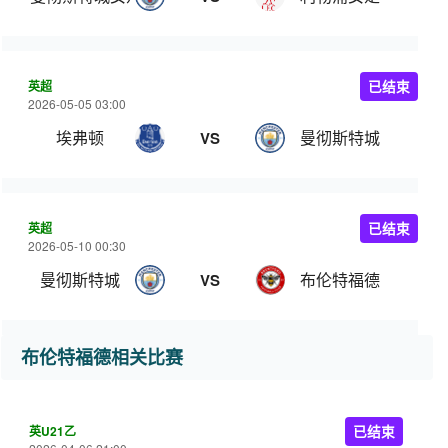
英超
已结束
2026-05-05 03:00
埃弗顿
曼彻斯特城
VS
英超
已结束
2026-05-10 00:30
曼彻斯特城
布伦特福德
VS
布伦特福德相关比赛
英U21乙
已结束