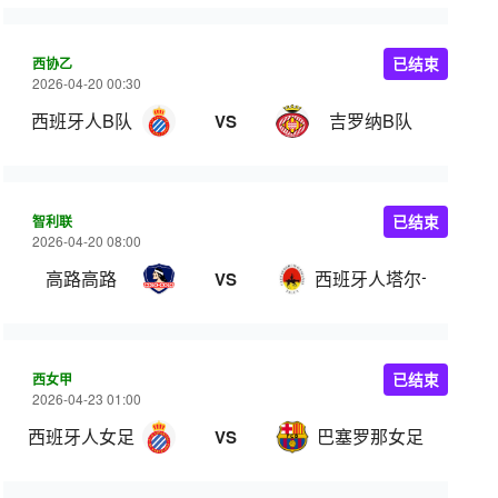
西协乙
已结束
2026-04-20 00:30
西班牙人B队
吉罗纳B队
VS
智利联
已结束
2026-04-20 08:00
高路高路
西班牙人塔尔卡
VS
西女甲
已结束
2026-04-23 01:00
西班牙人女足
巴塞罗那女足
VS