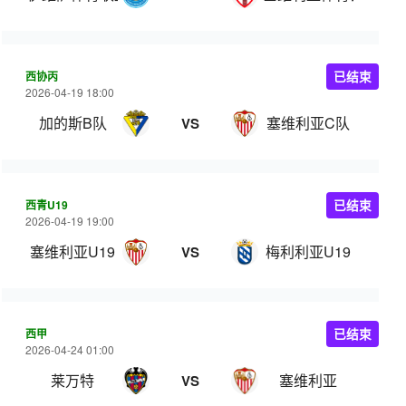
西协丙
已结束
2026-04-19 18:00
加的斯B队
塞维利亚C队
VS
西青U19
已结束
2026-04-19 19:00
塞维利亚U19
梅利利亚U19
VS
西甲
已结束
2026-04-24 01:00
莱万特
塞维利亚
VS