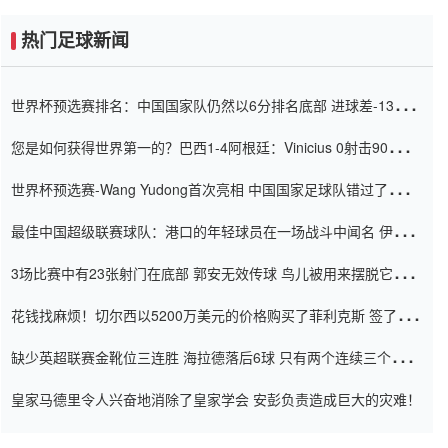
热门足球新闻
世界杯预选赛排名：中国国家队仍然以6分排名底部 进球差-13令人
震惊
您是如何获得世界第一的？巴西1-4阿根廷：Vinicius 0射击90分钟
内
世界杯预选赛-Wang Yudong首次亮相 中国国家足球队错过了世界
杯0-2
最佳中国超级联赛球队：港口的年轻球员在一场战斗中闻名 伊万放
弃了泰桑（Taishan）
3场比赛中有23张射门在底部 郭安无效传球 鸟儿被用来摆脱它
Setien痴迷于三名后卫
花钱找麻烦！切尔西以5200万美元的价格购买了菲利克斯 签了7年
并在半年内租了夏窗口
缺少英超联赛金靴位三连胜 海拉德落后6球 只有两个连续三个连续
三靴
皇家马德里令人兴奋地消除了皇家学会 安彭负责造成巨大的灾难！