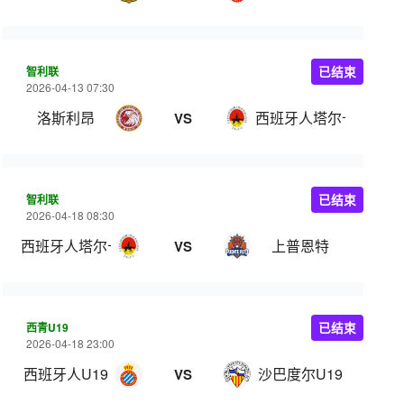
智利联
已结束
2026-04-13 07:30
洛斯利昂
西班牙人塔尔卡
VS
智利联
已结束
2026-04-18 08:30
西班牙人塔尔卡
上普恩特
VS
西青U19
已结束
2026-04-18 23:00
西班牙人U19
沙巴度尔U19
VS