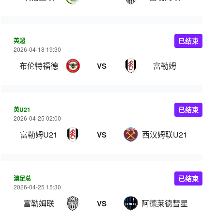
英超
已结束
2026-04-18 19:30
布伦特福德
富勒姆
VS
英U21
已结束
2026-04-25 02:00
富勒姆U21
西汉姆联U21
VS
澳足总
已结束
2026-04-25 15:30
富勒姆联
阿德莱德彗星
VS