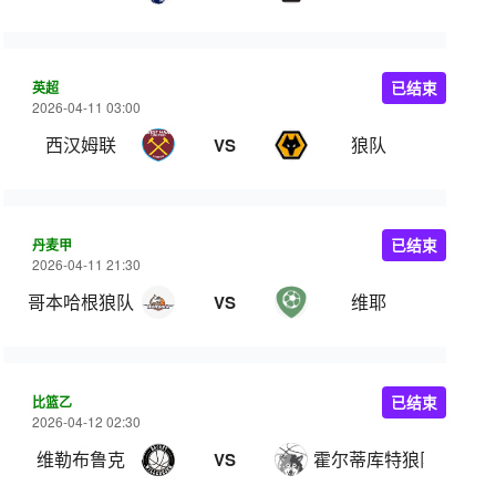
英超
已结束
2026-04-11 03:00
西汉姆联
狼队
VS
丹麦甲
已结束
2026-04-11 21:30
哥本哈根狼队
维耶
VS
比篮乙
已结束
2026-04-12 02:30
维勒布鲁克
霍尔蒂库特狼队
VS