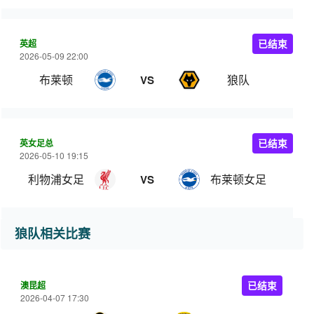
英超
已结束
2026-05-09 22:00
布莱顿
狼队
VS
英女足总
已结束
2026-05-10 19:15
利物浦女足
布莱顿女足
VS
狼队相关比赛
澳昆超
已结束
2026-04-07 17:30