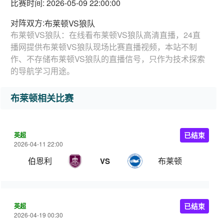
比赛时间: 2026-05-09 22:00:00
对阵双方:
布莱顿VS狼队
布莱顿VS狼队：在线看布莱顿VS狼队高清直播，24直
播网提供布莱顿VS狼队现场比赛直播视频，本站不制
作、不存储布莱顿VS狼队的直播信号，只作为技术探索
的导航学习用途。
布莱顿相关比赛
英超
已结束
2026-04-11 22:00
伯恩利
布莱顿
VS
英超
已结束
2026-04-19 00:30