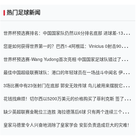
热门足球新闻
世界杯预选赛排名：中国国家队仍然以6分排名底部 进球差-13令人
震惊
您是如何获得世界第一的？巴西1-4阿根廷：Vinicius 0射击90分钟
内
世界杯预选赛-Wang Yudong首次亮相 中国国家足球队错过了世界
杯0-2
最佳中国超级联赛球队：港口的年轻球员在一场战斗中闻名 伊万放
弃了泰桑（Taishan）
3场比赛中有23张射门在底部 郭安无效传球 鸟儿被用来摆脱它
Setien痴迷于三名后卫
花钱找麻烦！切尔西以5200万美元的价格购买了菲利克斯 签了7年
并在半年内租了夏窗口
缺少英超联赛金靴位三连胜 海拉德落后6球 只有两个连续三个连续
三靴
皇家马德里令人兴奋地消除了皇家学会 安彭负责造成巨大的灾难！