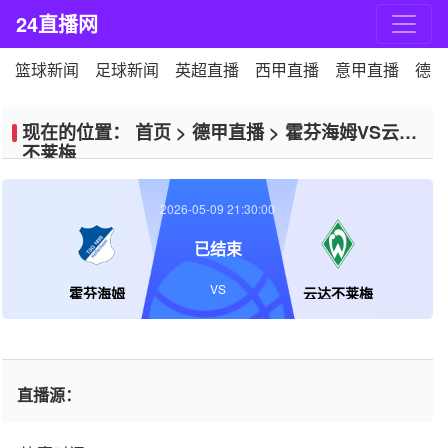
24直播网
篮球新闻
足球新闻
英超直播
西甲直播
意甲直播
德甲
现在的位置：
首页
>
德甲直播
>
霍芬海姆VS云达
不莱梅
2026-05-09 21:30:00
已结束
VS
霍芬海姆
云达不莱梅
直播源：