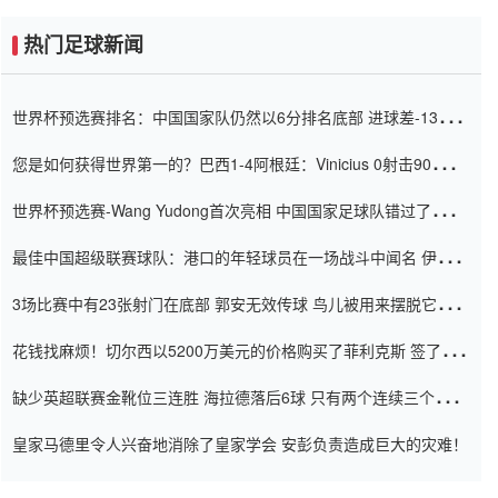
热门足球新闻
世界杯预选赛排名：中国国家队仍然以6分排名底部 进球差-13令人
震惊
您是如何获得世界第一的？巴西1-4阿根廷：Vinicius 0射击90分钟
内
世界杯预选赛-Wang Yudong首次亮相 中国国家足球队错过了世界
杯0-2
最佳中国超级联赛球队：港口的年轻球员在一场战斗中闻名 伊万放
弃了泰桑（Taishan）
3场比赛中有23张射门在底部 郭安无效传球 鸟儿被用来摆脱它
Setien痴迷于三名后卫
花钱找麻烦！切尔西以5200万美元的价格购买了菲利克斯 签了7年
并在半年内租了夏窗口
缺少英超联赛金靴位三连胜 海拉德落后6球 只有两个连续三个连续
三靴
皇家马德里令人兴奋地消除了皇家学会 安彭负责造成巨大的灾难！