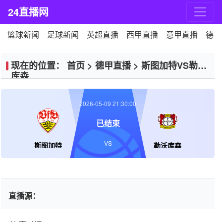
24直播网
篮球新闻
足球新闻
英超直播
西甲直播
意甲直播
德甲
现在的位置：
首页
>
德甲直播
>
斯图加特VS勒沃
库森
2026-05-09 21:30:00
已结束
VS
斯图加特
勒沃库森
直播源：