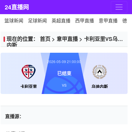
24直播网
篮球新闻
足球新闻
英超直播
西甲直播
意甲直播
德甲
现在的位置：
首页
>
意甲直播
>
卡利亚里VS乌迪
内斯
2026-05-09 21:00:00
已结束
VS
卡利亚里
乌迪内斯
直播源：