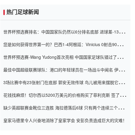
热门足球新闻
世界杯预选赛排名：中国国家队仍然以6分排名底部 进球差-13令人
震惊
您是如何获得世界第一的？巴西1-4阿根廷：Vinicius 0射击90分钟
内
世界杯预选赛-Wang Yudong首次亮相 中国国家足球队错过了世界
杯0-2
最佳中国超级联赛球队：港口的年轻球员在一场战斗中闻名 伊万放
弃了泰桑（Taishan）
3场比赛中有23张射门在底部 郭安无效传球 鸟儿被用来摆脱它
Setien痴迷于三名后卫
花钱找麻烦！切尔西以5200万美元的价格购买了菲利克斯 签了7年
并在半年内租了夏窗口
缺少英超联赛金靴位三连胜 海拉德落后6球 只有两个连续三个连续
三靴
皇家马德里令人兴奋地消除了皇家学会 安彭负责造成巨大的灾难！