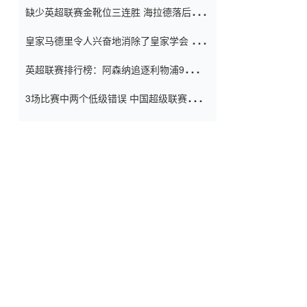
缺少英超联赛金靴位三连胜 海拉德落后6球
窗口
只有两个连续三个连续三靴
皇家马德里令人兴奋地消除了皇家学会 安
彭负责造成巨大的灾难！
英超联赛排行榜：阿森纳追逐利物浦9分 曼
联连续三件坏事
3场比赛中两个低级错误 中国超级联赛的前
守门员很老 是时候让位了 最好的继任者出
现