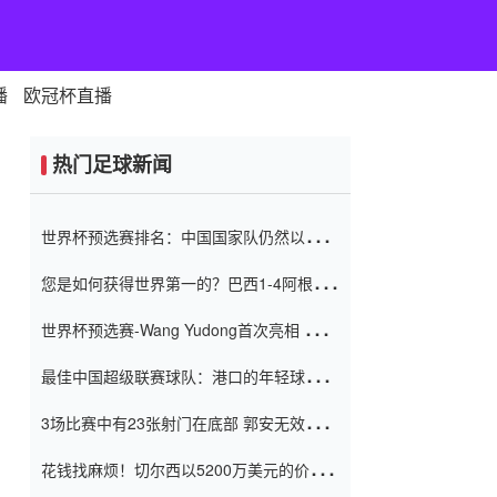
播
欧冠杯直播
热门足球新闻
世界杯预选赛排名：中国国家队仍然以6分
排名底部 进球差-13令人震惊
您是如何获得世界第一的？巴西1-4阿根
廷：Vinicius 0射击90分钟内
世界杯预选赛-Wang Yudong首次亮相 中国
国家足球队错过了世界杯0-2
最佳中国超级联赛球队：港口的年轻球员在
一场战斗中闻名 伊万放弃了泰桑
3场比赛中有23张射门在底部 郭安无效传球
（Taishan）
鸟儿被用来摆脱它 Setien痴迷于三名后卫
花钱找麻烦！切尔西以5200万美元的价格
购买了菲利克斯 签了7年 并在半年内租了夏