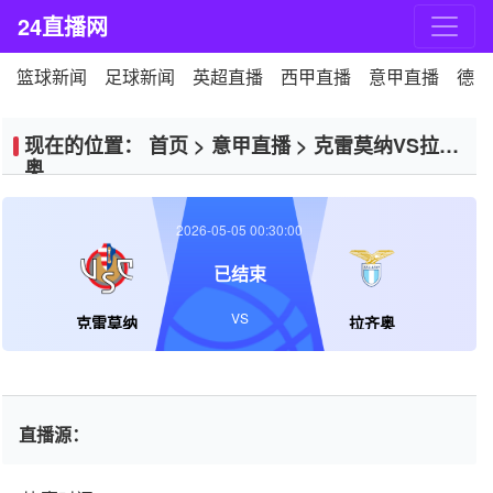
24直播网
篮球新闻
足球新闻
英超直播
西甲直播
意甲直播
德甲
现在的位置：
首页
>
意甲直播
>
克雷莫纳VS拉齐
奥
2026-05-05 00:30:00
已结束
VS
克雷莫纳
拉齐奥
直播源：