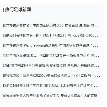
热门足球新闻
世界杯预选赛排名：中国国家队仍然以6分排名底部 进球差-13令人
震惊
您是如何获得世界第一的？巴西1-4阿根廷：Vinicius 0射击90分钟
内
世界杯预选赛-Wang Yudong首次亮相 中国国家足球队错过了世界
杯0-2
最佳中国超级联赛球队：港口的年轻球员在一场战斗中闻名 伊万放
弃了泰桑（Taishan）
3场比赛中有23张射门在底部 郭安无效传球 鸟儿被用来摆脱它
Setien痴迷于三名后卫
花钱找麻烦！切尔西以5200万美元的价格购买了菲利克斯 签了7年
并在半年内租了夏窗口
缺少英超联赛金靴位三连胜 海拉德落后6球 只有两个连续三个连续
三靴
皇家马德里令人兴奋地消除了皇家学会 安彭负责造成巨大的灾难！