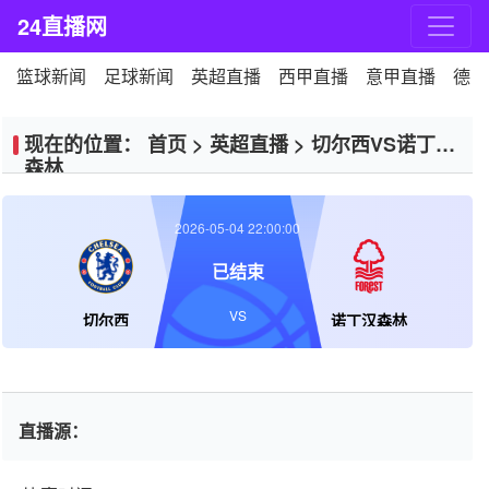
24直播网
篮球新闻
足球新闻
英超直播
西甲直播
意甲直播
德甲
现在的位置：
首页
>
英超直播
>
切尔西VS诺丁汉
森林
2026-05-04 22:00:00
已结束
VS
切尔西
诺丁汉森林
直播源：