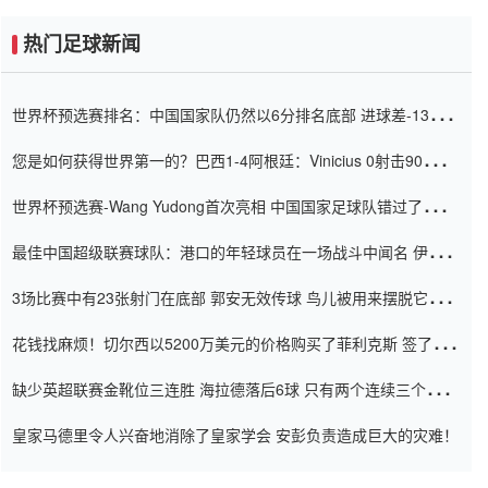
热门足球新闻
世界杯预选赛排名：中国国家队仍然以6分排名底部 进球差-13令人
震惊
您是如何获得世界第一的？巴西1-4阿根廷：Vinicius 0射击90分钟
内
世界杯预选赛-Wang Yudong首次亮相 中国国家足球队错过了世界
杯0-2
最佳中国超级联赛球队：港口的年轻球员在一场战斗中闻名 伊万放
弃了泰桑（Taishan）
3场比赛中有23张射门在底部 郭安无效传球 鸟儿被用来摆脱它
Setien痴迷于三名后卫
花钱找麻烦！切尔西以5200万美元的价格购买了菲利克斯 签了7年
并在半年内租了夏窗口
缺少英超联赛金靴位三连胜 海拉德落后6球 只有两个连续三个连续
三靴
皇家马德里令人兴奋地消除了皇家学会 安彭负责造成巨大的灾难！