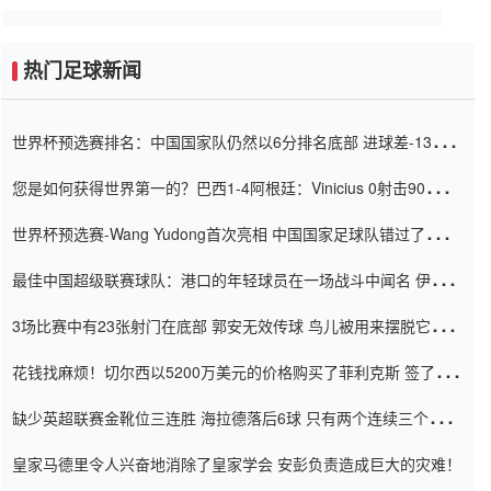
热门足球新闻
世界杯预选赛排名：中国国家队仍然以6分排名底部 进球差-13令人
震惊
您是如何获得世界第一的？巴西1-4阿根廷：Vinicius 0射击90分钟
内
世界杯预选赛-Wang Yudong首次亮相 中国国家足球队错过了世界
杯0-2
最佳中国超级联赛球队：港口的年轻球员在一场战斗中闻名 伊万放
弃了泰桑（Taishan）
3场比赛中有23张射门在底部 郭安无效传球 鸟儿被用来摆脱它
Setien痴迷于三名后卫
花钱找麻烦！切尔西以5200万美元的价格购买了菲利克斯 签了7年
并在半年内租了夏窗口
缺少英超联赛金靴位三连胜 海拉德落后6球 只有两个连续三个连续
三靴
皇家马德里令人兴奋地消除了皇家学会 安彭负责造成巨大的灾难！