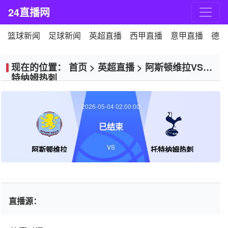
24直播网
篮球新闻
足球新闻
英超直播
西甲直播
意甲直播
德甲
现在的位置：
首页
>
英超直播
>
阿斯顿维拉VS托
特纳姆热刺
2026-05-04 02:00:00
已结束
VS
阿斯顿维拉
托特纳姆热刺
直播源：