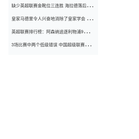
缺少英超联赛金靴位三连胜 海拉德落后6球
窗口
只有两个连续三个连续三靴
皇家马德里令人兴奋地消除了皇家学会 安
彭负责造成巨大的灾难！
英超联赛排行榜：阿森纳追逐利物浦9分 曼
联连续三件坏事
3场比赛中两个低级错误 中国超级联赛的前
守门员很老 是时候让位了 最好的继任者出
现