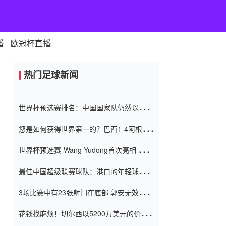
播
欧冠杯直播
热门足球新闻
世界杯预选赛排名：中国国家队仍然以6分
排名底部 进球差-13令人震惊
您是如何获得世界第一的？巴西1-4阿根
廷：Vinicius 0射击90分钟内
世界杯预选赛-Wang Yudong首次亮相 中国
国家足球队错过了世界杯0-2
最佳中国超级联赛球队：港口的年轻球员在
一场战斗中闻名 伊万放弃了泰桑
3场比赛中有23张射门在底部 郭安无效传球
（Taishan）
鸟儿被用来摆脱它 Setien痴迷于三名后卫
花钱找麻烦！切尔西以5200万美元的价格
购买了菲利克斯 签了7年 并在半年内租了夏